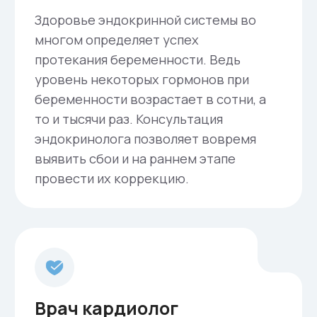
за малышом и психологическое
консультирование по «привыканию» к
новому члену семьи.
Что касается суррогатной мамы, сразу после
родов она переводится на отделение
гинекологии, в отдельную палату, где за ней
будет осуществлен полный послеродовый
уход. Все женщины, находящиеся на
отделении гинекологии без детей. Поэтому,
наша сурмама не будет испытывать
эмоционального стресса от вида, звуков и
запаха новорожденных детей.
Мы стараемся создать комфортные
условия как для суррогатной мамы, так и
для генетических родителей.
Агентство репродукции ЕВА поможет
сбыться вашей мечте!