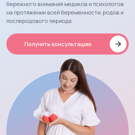
Действующий участник
и член совета Ассоциации
суррогатного материнства