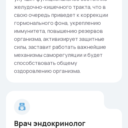
Поддержка суррогатных
мам и генетической
пары
Наше агентство старается учитывать все
особенности протекания беременности у
суррогатных мам и разносторонне
поддерживает их на протяжении всего
периода программы. Мы работаем с лучшими
роддомами Санкт-Петербурга, которые
знакомы с программами суррогатного
материнства и знают правильный подход к
самой суррогатной маме, а также к
генетическим родителям, т.к. не редко сами
генетические родители оказываются не
готовы к моменту рождения долгожданного
ребенка. Ведь во время внутриутробного
развития своего малыша они не ощущают
его физически. Поэтому необходима
бережная работа медицинского персонала и
с генетической парой. Это и обучение уходу