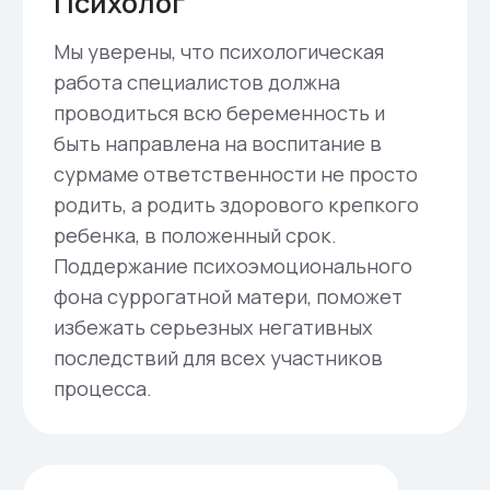
уровень некоторых гормонов при
беременности возрастает в сотни, а
то и тысячи раз. Консультация
эндокринолога позволяет вовремя
выявить сбои и на раннем этапе
провести их коррекцию.
Врач кардиолог
В период ожидания малыша
существенно возрастает нагрузка
на весь организм женщины, и
особенно на сердечно-сосудистую
систему, что в некоторых случаях
может привести к развитию
болезней сердца и сосудов.
Консультация кардиолога позволит
во-время выявить проблему и найти