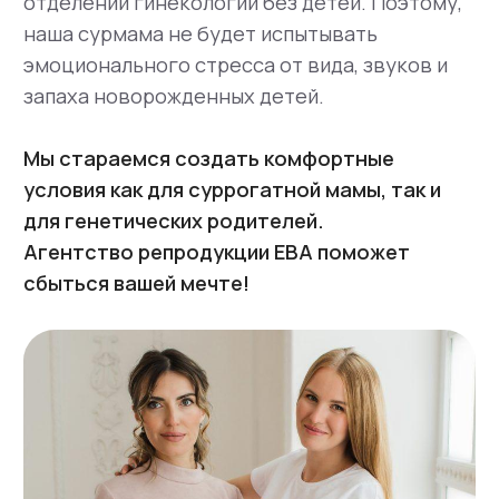
Вопросы доноров
Анкета донора
Информация
О нас
Отзывы наших клиентов
Наша команда
Сотрудничество
Клиники ЭКО и репродуктологи Санкт-Петербурга
Клиники ЭКО и репродуктологи Москвы
Статьи о суррогатном материнстве
Школа суррогатных мам
Вопросы и ответы клиентов
Правовое регулирование
Контакты
Информация, представленная на сайте, в том
числе информация в анкетах кандидаток доноров