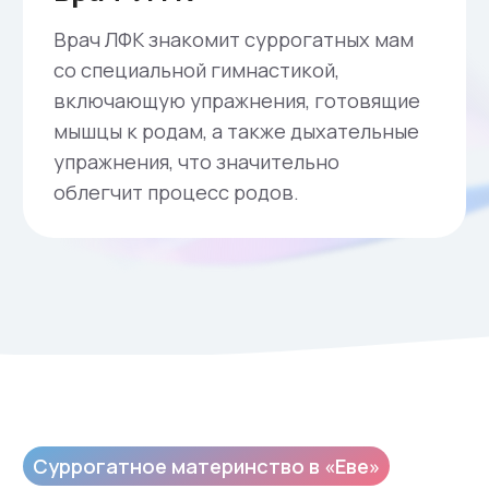
Свяжитесь с нами
Мы с радостью предоставим бесплатную
консультацию по любым вопросам,
связанным с реализацией программ
суррогатного материнства и донорства
ооцитов
Связаться с нами