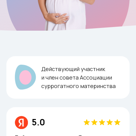
5.0
Рейтинг организации в Яндексе
Хорошо зная и понимая
особенности сложного
взаимоотношения людей,
участвующих в рождении ребенка
с применением вспомогательных
репродуктивных технологий, мы
создали программу подготовки к
родам для суррогатных матерей
— «Суррогатная мама — 9
месяцев»,
во время
беременности, наступившей с
помощью вспомогательных
репродуктивных технологий.