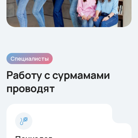
пищеварительной системы малыша.
Разработанная диетологом
индивидуальная система питания
улучшит функциональное состояние
желудочно-кишечного тракта, что в
свою очередь приведет к коррекции
гормонального фона, укреплению
иммунитета, повышению резервов
организма, активизирует защитные
силы, заставит работать важнейшие
механизмы саморегуляции и будет
способствовать общему
оздоровлению организма.
Врач эндокринолог
Здоровье эндокринной системы во
многом определяет успех
протекания беременности. Ведь