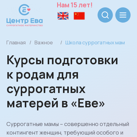
Нам 15 лет!
Главная
/
Важное
/
Школа суррогатных мам
Курсы подготовки
к родам для
суррогатных
матерей в «Еве»
Суррогатные мамы – совершенно отдельный
контингент женщин, требующий особого и
бережного внимания медиков и психологов
на протяжении всей беременности, родов и
послеродового периода.
Получить консультацию