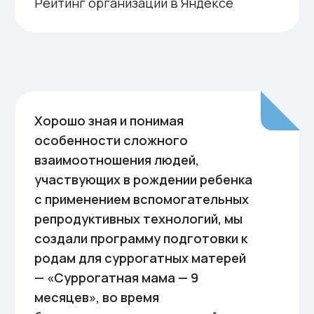
На сегодняшний день, мы
единственное агентство в Санкт-
Петербурге, организовавшее «Курсы
подготовки суррогатных матерей»,
т.к. мы хорошо знаем и понимаем, что
здоровье и психоэмоциональное
состояние сурмамы — самая важная
составляющая часть программы
суррогатного материнства.
Мы делаем акцент на эмоциональном фоне
суррогатной мамы, так как возникновение
привязанности женщины к ребенку, которого
она носит, не является редкостью. У
суррогатной мамы может формироваться так
называемая «доминанта материнства»,
естественной для любой женщины, вне
зависимости от того, из чьих клеток
зародилось дитя. Случаются ситуации, когда