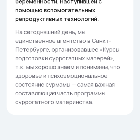
сурмама так привыкает к беременности
чужим ребенком, что после рождения
перестает считать его чужим.
Бывают и обратные ситуации: сурмама
хочет, как можно быстрее избавиться от
беременности, «отработать и получить
гонорар». Женщина с такой мотивацией при
наступлении пограничного для доношенной
беременности срока (36/37 недель) может
начать провоцировать наступление родов.
Но для ребенка срок 37 недель – не лучшее
время для рождения. Малыш может родиться
не зрелым, слабым.