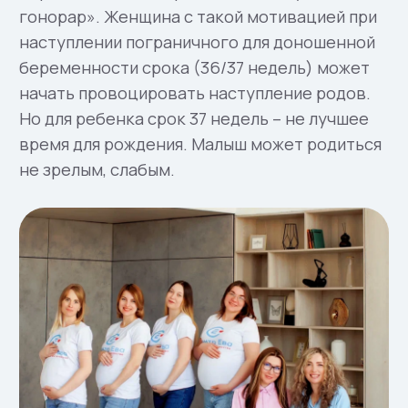
родить, а родить здорового крепкого
ребенка, в положенный срок.
Поддержание психоэмоционального
фона суррогатной матери, поможет
избежать серьезных негативных
последствий для всех участников
процесса.
Врач диетолог
Врач составляет программу
сбалансированного и правильного
питания при беременности, которое
в дальнейшем окажет максимальную
поддержку и пользу организму
сурмамы, а также будет
способствовать правильному
формированию и развитию