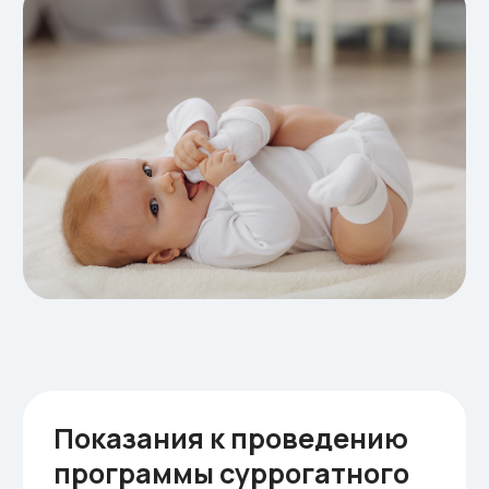
Безлимитное количество замен
сурмамы по показаниям
Полное юридическое
сопровождение
Медицинское обследование перед
программой
Персональный куратор 24/7
Полное медицинское обеспечение
программы
Ведение беременности в частной
клинике в Москве
Роды с индивидуальной бригадой
врачей в Москве
Все выплаты суррогатной маме
Оплата всех транспортных
расходов сурмамы
Проживание сурмамы в Москве на
весь период программы
Одежда для беременных
Психологическая поддержка
суррогатной мамы
Оформление свидетельства о