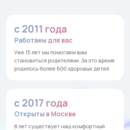
Все суррогатные мамы проживают в
Москве на всём протяжении
программы, в отличие от большинства
агентств, в которых допустимо
проживание сурмамы в своём регионе
в период беременности. Мы
полностью контролируем образ жизни
сурмамы. Квартиры оборудованы
камерами наблюдения.
Огромный опыт
Наш опыт более 15 лет позволяет
минимизировать риски при
беременности и проводить программы
максимально безопасно и эффективно,
поскольку мы знаем, что делать в
любой нестандартной или экстренной