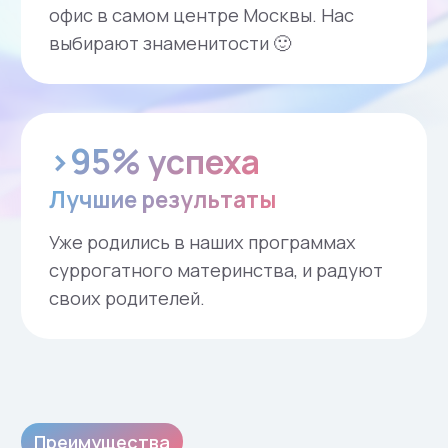
ситуации.
Быстрый подбор сурмамы
Мы быстро подберём для вас
здоровую суррогатную маму,
соответствующую требованиям
Приказа 803 МЗ РФ, и проведём вашу
программу без задержек.
Удобная оплата
По каждой программе предусмотрена
рассрочка в шесть платежей. При этом