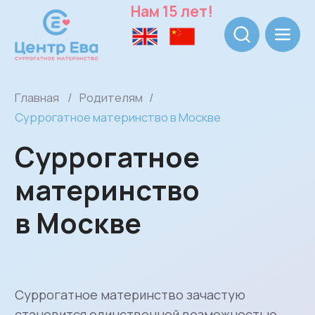
Нам 15 лет!
Главная
/
Родителям
/
Суррогатное материнство в Москве
Суррогатное
материнство
в Москве
Суррогатное материнство зачастую
становится единственной возможностью
для многих семей для рождения
собственного малыша. Современные
технологии позволяют стать родителями
каждому.
Получить консультацию