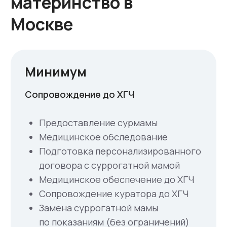
донорства
яйцеклеток
Донор + Фото
Подбор донора из онлайн каталога
Медицинское обследование
донора + генетика
Сопровождение до забора ооцитов
Вознаграждение донора
300 000 ₽
Доступ к каталогу - бесплатно
Оставить заявку