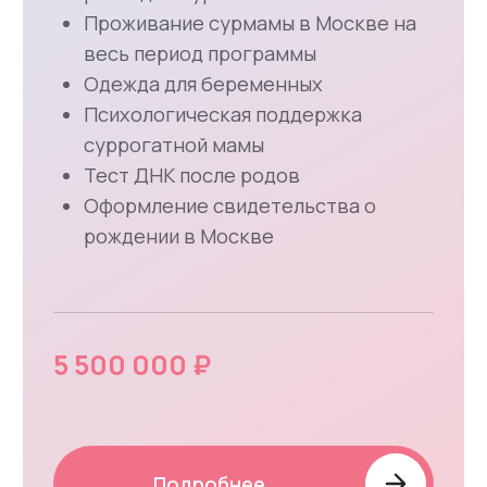
Информация
О нас
Отзывы наших клиентов
Наша команда
Сотрудничество
Клиники ЭКО и репродуктологи Санкт-Петербурга
Клиники ЭКО и репродуктологи Москвы
Статьи о суррогатном материнстве
Школа суррогатных мам
Вопросы и ответы клиентов
Правовое регулирование
Контакты
Информация, представленная на сайте, в том
числе информация в анкетах кандидаток доноров
ооцитов и суррогатных мам, не является
публичной офертой.