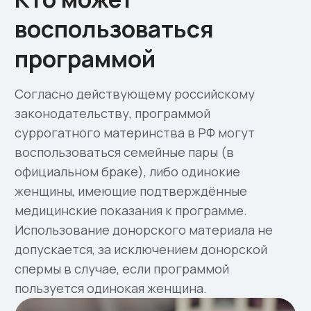
Консультация по самостоятельному
ведению программы
Обеспечение суррогатной мамы
до ХГЧ
800 000 ₽
Подробнее
Комплекс Стандарт
Программа под ключ с комфортной
рассрочкой 6 платежей и
минимальным
первым платежом
Предоставление сурмамы по
Приказу 803 МЗ РФ