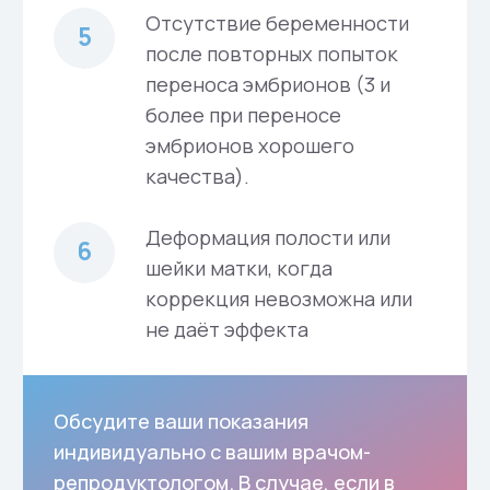
сурмамы по показаниям
Полное юридическое
сопровождение
Медицинское обследование перед
программой
Персональный куратор 24/7
Полное медицинское обеспечение
программы
Роды с индивидуальной бригадой
врачей в Москве
Все выплаты суррогатной маме
Оплата всех транспортных
расходов сурмамы
Проживание сурмамы в Москве на
весь период программы
Одежда для беременных
Психологическая поддержка
суррогатной мамы
Тест ДНК после родов
Оформление свидетельства о
рождении в Москве