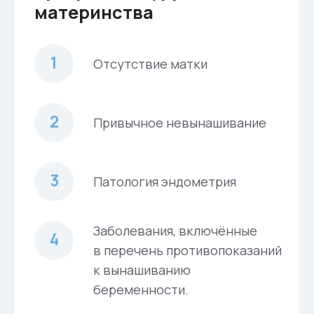
рождении в Москве
4 100 000 ₽
Подробнее
ТОП
Комплекс Премиум
Программа под ключ с комфортной
рассрочкой 6 платежей и
минимальным
первым платежом
Предоставление сурмамы по
Приказу 803 МЗ РФ
2 попытки переноса эмбрионов
Все риски при беременности
Безлимитное количество замен