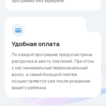
Показания к проведению
программы суррогатного
материнства
1
Отсутствие матки
2
Привычное невынашивание
3
Патология эндометрия
Заболевания, включённые
4
в перечень противопоказаний
к вынашиванию
беременности.
Отсутствие беременности
5
после повторных попыток
переноса эмбрионов (3 и