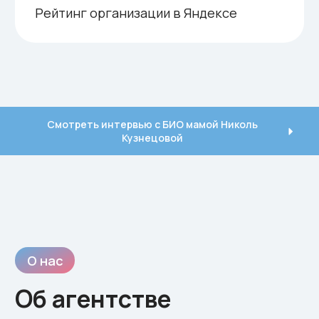
Мы понимаем, как важно для вас довериться
профессионалам. Уже 15 лет нам доверяют
самое ценное – заботу о будущем малыше.
Мы максимально бережно и
профессионально относимся к каждому
этапу программы суррогатного
материнства. Начиная от тщательного
подбора суррогатной мамы вплоть до
выписки новорождённого наши кураторы
Смотреть интервью с БИО мамой Николь
Кузнецовой
контролируют весь процесс 24 часа в сутки,
7 дней в неделю.
Наш опыт позволяет быстро находить
решения в сложных ситуациях, а налаженные
связи с клиниками, врачами, юристами и
прочими специалистами — способствуют
комфортному и безопасному протеканию
беременности и родов.
Мы гордимся своими успехами, а лучшее их
доказательство – ваши истории и
фотографии ваших счастливых детей. Быстро