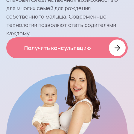
Действующий участник
и член совета Ассоциации
суррогатного материнства