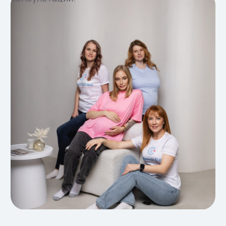
Лучшие результаты
Уже родились в наших программах
суррогатного материнства, и радуют
своих родителей.
Преимущества
Суррогатное
материнство в Москве —
быстро и
профессионально
100% контроль