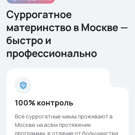
у нас минимальный первоначальный
взнос, а самый большой платёж
осуществляется уже после рождения
вашего ребёнка.
Медицинский центр
Наблюдение
беременности и роды в
одном из лучших
перинатальных центров
ЦПСиР
Много лет мы работаем с центром ЦПСиР и
полностью удовлетворены качеством
нашего сотрудничества. Однако, если у вас
есть особые пожелания по клинике ведения