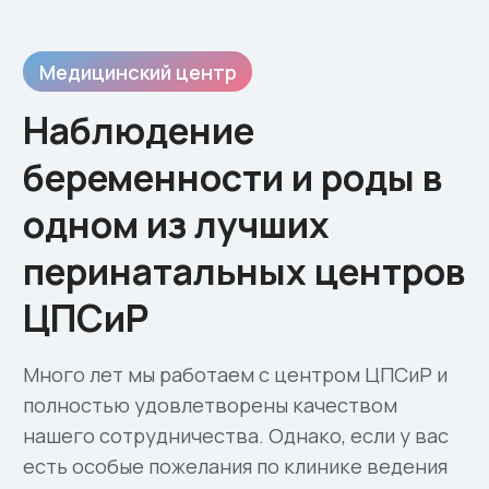
более при переносе
эмбрионов хорошего
качества).
Деформация полости или
6
шейки матки, когда
коррекция невозможна или
не даёт эффекта
Обсудите ваши показания
индивидуально с вашим врачом-
репродуктологом. В случае, если в
вашей программе возможно
использование только донорской
яйцеклетки, мы рекомендуем
проведение программы в
г. Минске
или
в г. Бишкеке.