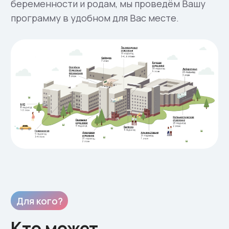
Стоимость
Цены на суррогатное
материнство в
Москве
Минимум
Сопровождение до ХГЧ
Предоставление сурмамы
Медицинское обследование
Подготовка персонализированного
договора с суррогатной мамой
Медицинское обеспечение до ХГЧ
Сопровождение куратора до ХГЧ
Замена суррогатной мамы
по показаниям (без ограничений)