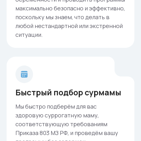
суррогатного материнства в РФ могут
воспользоваться семейные пары (в
официальном браке), либо одинокие
женщины, имеющие подтверждённые
медицинские показания к программе.
Использование донорского материала не
допускается, за исключением донорской
спермы в случае, если программой
пользуется одинокая женщина.